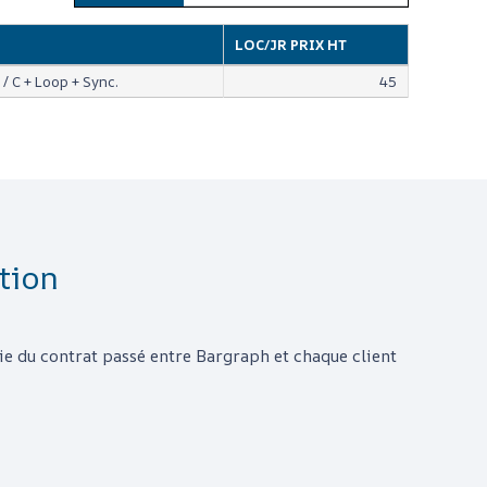
LOC/JR PRIX HT
C / C + Loop + Sync.
45
tion
rtie du contrat passé entre
Bargraph
et chaque client