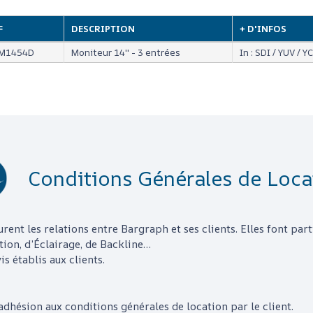
F
DESCRIPTION
+ D'INFOS
M1454D
Moniteur 14'' - 3 entrées
In : SDI / YUV / Y
Conditions Générales de Loca
urent les relations entre
Bargraph
et ses clients. Elles font pa
tion, d’Éclairage, de Backline…
s établis aux clients.
adhésion aux conditions générales de location par le client.