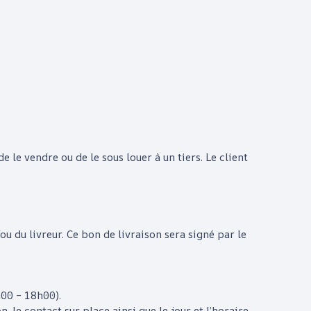
 de le vendre ou de le sous louer à un tiers. Le client
 du livreur. Ce bon de livraison sera signé par le
h00 – 18h00).
, le contact sur place ainsi que le jour et l’horaire