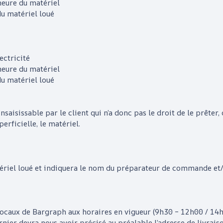
neure du matériel
du matériel loué
ectricité
neure du matériel
du matériel loué
t insaisissable par le client qui n’a donc pas le droit de le prêter,
rficielle, le matériel.
tériel loué et indiquera le nom du préparateur de commande et/ou
 locaux de
Bargraph
aux horaires en vigueur (9h30 – 12h00 / 14
rnier devra nous avoir précisé au préalable l’adresse de livraison