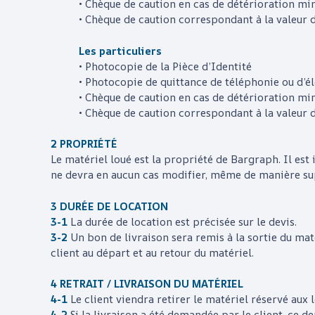
• Chèque de caution en cas de détérioration mi
• Chèque de caution correspondant à la valeur 
Les particuliers
• Photocopie de la Pièce d’Identité
• Photocopie de quittance de téléphonie ou d’él
• Chèque de caution en cas de détérioration mi
• Chèque de caution correspondant à la valeur 
2 PROPRIÉTÉ
Le matériel loué est la propriété de
Bargraph
. Il es
ne devra en aucun cas modifier, même de manière supe
3 DURÉE DE LOCATION
3-1
La durée de location est précisée sur le devis.
3-2
Un bon de livraison sera remis à la sortie du ma
client au départ et au retour du matériel.
4 RETRAIT / LIVRAISON DU MATÉRIEL
4-1
Le client viendra retirer le matériel réservé aux
4-2
Si la livraison a été demandée par le client, ce de