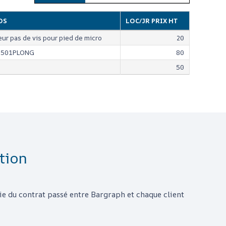
OS
LOC/JR PRIX HT
ur pas de vis pour pied de micro
20
 501PLONG
80
50
tion
rtie du contrat passé entre
Bargraph
et chaque client