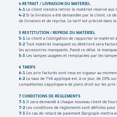
4 RETRAIT / LIVRAISON DU MATÉRIEL
4-1
Le client viendra retirer le matériel réservé aux
4-2
Si la livraison a été demandée par le client, ce de
de livraison et de reprise. Le tarif est précisé dans le
5 RESTITUTION / REPRISE DU MATÉRIEL
5-1
Le client a l’obligation de rapporter le matériel à
5-2
Tout matériel manquant ou détérioré sera facturé
les accessoires manquants. Passé ce délai, le manqua
5-3
Les lampes usagées et remplacées par les lampe
6 TARIFS
6-1
Les prix facturés sont ceux en vigueur au moment 
6-2
Le taux de TVA appliqué est, à ce jour, de 20% s
compétentes s’appliquera de plein droit sur les prix 
7 CONDITIONS DE RÈGLEMENTS
7-1
Il sera demandé à chaque nouveau client de fourni
7-2
Les conditions de règlements sont définies pour 
7-3
En cas de retard de paiement
Bargraph
mettra en