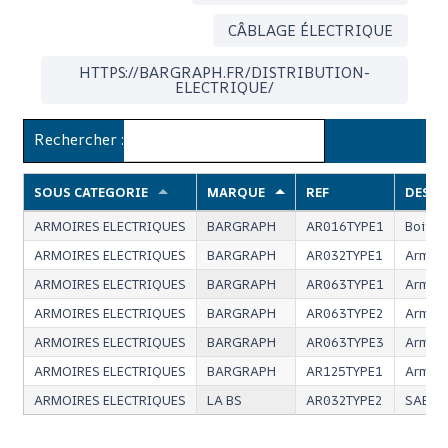
CÂBLAGE ÉLECTRIQUE
HTTPS://BARGRAPH.FR/DISTRIBUTION-
ELECTRIQUE/
Rechercher :
SOUS CATEGORIE
MARQUE
REF
DESCR
ARMOIRES ELECTRIQUES
BARGRAPH
AR016TYPE1
Boitie
ARMOIRES ELECTRIQUES
BARGRAPH
AR032TYPE1
Armoir
ARMOIRES ELECTRIQUES
BARGRAPH
AR063TYPE1
Armoir
ARMOIRES ELECTRIQUES
BARGRAPH
AR063TYPE2
Armoir
ARMOIRES ELECTRIQUES
BARGRAPH
AR063TYPE3
Armoir
ARMOIRES ELECTRIQUES
BARGRAPH
AR125TYPE1
Armoir
ARMOIRES ELECTRIQUES
LA BS
AR032TYPE2
SABOT 