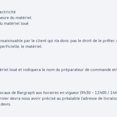
ectricité
neure du matériel
du matériel loué
t insaisissable par le client qui n’a donc pas le droit de le prêter,
rficielle, le matériel.
tériel loué et indiquera le nom du préparateur de commande et/ou
 locaux de
Bargraph
aux horaires en vigueur (9h30 – 12h00 / 14
rnier devra nous avoir précisé au préalable l’adresse de livraison
 devis.