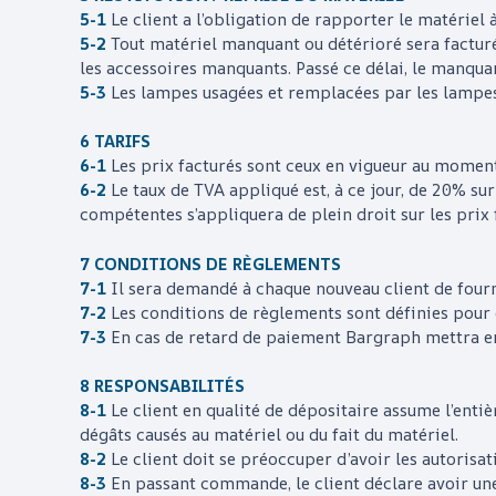
5-1
Le client a l’obligation de rapporter le matériel à
5-2
Tout matériel manquant ou détérioré sera facturé
les accessoires manquants. Passé ce délai, le manqua
5-3
Les lampes usagées et remplacées par les lampe
6 TARIFS
6-1
Les prix facturés sont ceux en vigueur au moment 
6-2
Le taux de TVA appliqué est, à ce jour, de 20% s
compétentes s’appliquera de plein droit sur les prix 
7 CONDITIONS DE RÈGLEMENTS
7-1
Il sera demandé à chaque nouveau client de fourni
7-2
Les conditions de règlements sont définies pour 
7-3
En cas de retard de paiement
Bargraph
mettra en
8 RESPONSABILITÉS
8-1
Le client en qualité de dépositaire assume l’entiè
dégâts causés au matériel ou du fait du matériel.
8-2
Le client doit se préoccuper d’avoir les autorisat
8-3
En passant commande, le client déclare avoir une