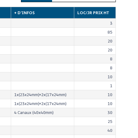
+ D'INFOS
LOC/JR PRIX HT
3
n
85
20
20
8
8
10
1
1x(23x24mm)+2x(17x24mm)
10
1x(23x24mm)+2x(17x24mm)
10
4 Canaux (40x40mm)
30
25
40