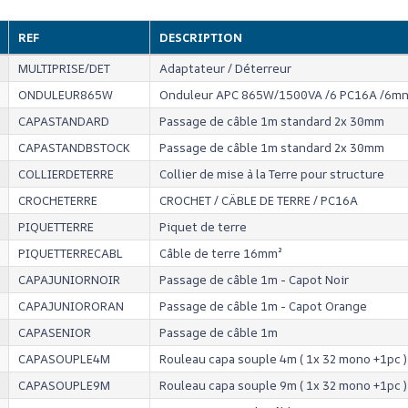
REF
DESCRIPTION
MULTIPRISE/DET
Adaptateur / Déterreur
ONDULEUR865W
Onduleur APC 865W/1500VA /6 PC16A /6m
CAPASTANDARD
Passage de câble 1m standard 2x 30mm
CAPASTANDBSTOCK
Passage de câble 1m standard 2x 30mm
COLLIERDETERRE
Collier de mise à la Terre pour structure
CROCHETERRE
CROCHET / CÄBLE DE TERRE / PC16A
PIQUETTERRE
Piquet de terre
PIQUETTERRECABL
Câble de terre 16mm²
CAPAJUNIORNOIR
Passage de câble 1m - Capot Noir
CAPAJUNIORORAN
Passage de câble 1m - Capot Orange
CAPASENIOR
Passage de câble 1m
CAPASOUPLE4M
Rouleau capa souple 4m ( 1x 32 mono +1pc )
CAPASOUPLE9M
Rouleau capa souple 9m ( 1x 32 mono +1pc )