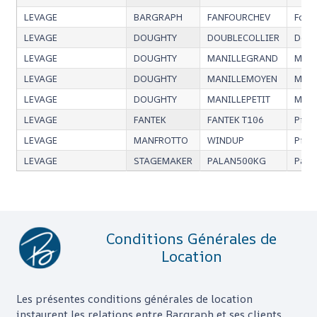
LEVAGE
BARGRAPH
FANFOURCHEV
Four
LEVAGE
DOUGHTY
DOUBLECOLLIER
Doub
LEVAGE
DOUGHTY
MANILLEGRAND
Mani
LEVAGE
DOUGHTY
MANILLEMOYEN
Manil
LEVAGE
DOUGHTY
MANILLEPETIT
Manil
LEVAGE
FANTEK
FANTEK T106
Pied
LEVAGE
MANFROTTO
WINDUP
Pied
LEVAGE
STAGEMAKER
PALAN500KG
Pala
Conditions Générales de
Location
Les présentes conditions générales de location
instaurent les relations entre
Bargraph
et ses clients.