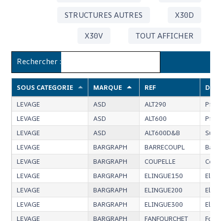
STRUCTURES AUTRES
X30D
X30V
TOUT AFFICHER
Rechercher :
SOUS CATEGORIE
MARQUE
REF
DES
LEVAGE
ASD
ALT290
Pied
LEVAGE
ASD
ALT600
Pied
LEVAGE
ASD
ALT600D&B
Supp
LEVAGE
BARGRAPH
BARRECOUPL
Barr
LEVAGE
BARGRAPH
COUPELLE
Coup
LEVAGE
BARGRAPH
ELINGUE150
Elin
LEVAGE
BARGRAPH
ELINGUE200
Elin
LEVAGE
BARGRAPH
ELINGUE300
Elin
LEVAGE
BARGRAPH
FANFOURCHET
Four