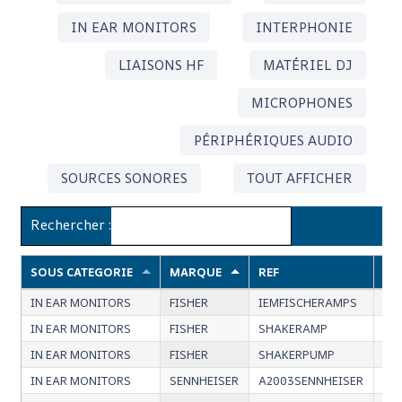
IN EAR MONITORS
INTERPHONIE
LIAISONS HF
MATÉRIEL DJ
MICROPHONES
PÉRIPHÉRIQUES AUDIO
SOURCES SONORES
TOUT AFFICHER
Rechercher :
SOUS CATEGORIE
MARQUE
REF
DE
IN EAR MONITORS
FISHER
IEMFISCHERAMPS
In 
IN EAR MONITORS
FISHER
SHAKERAMP
Dru
IN EAR MONITORS
FISHER
SHAKERPUMP
Bas
IN EAR MONITORS
SENNHEISER
A2003SENNHEISER
Ant