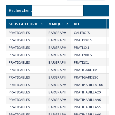
Rechercher :
SOUS CATEGORIE
MARQUE
REF
DE
PRATICABLES
BARGRAPH
CALEBOIS
Lot
PRATICABLES
BARGRAPH
PRATI1X0.5
Pra
PRATICABLES
BARGRAPH
PRATI1X1
Pra
PRATICABLES
BARGRAPH
PRATI2X0.5
Pra
PRATICABLES
BARGRAPH
PRATI2X1
Pra
PRATICABLES
BARGRAPH
PRATIGARD1M
Gar
PRATICABLES
BARGRAPH
PRATIGARDESC
Gar
PRATICABLES
BARGRAPH
PRATIHABILLA100
Hab
PRATICABLES
BARGRAPH
PRATIHABILLA20
Hab
PRATICABLES
BARGRAPH
PRATIHABILLA40
Hab
PRATICABLES
BARGRAPH
PRATIHABILLA55
Hab
PRATICABLES
BARGRAPH
PRATIHABILLA60
Hab