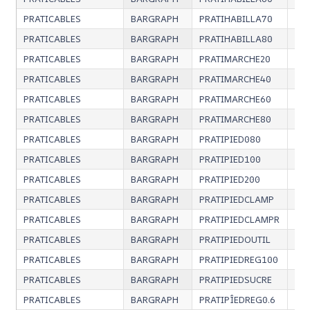
PRATICABLES
BARGRAPH
PRATIHABILLA70
Hab
PRATICABLES
BARGRAPH
PRATIHABILLA80
Hab
PRATICABLES
BARGRAPH
PRATIMARCHE20
Mar
PRATICABLES
BARGRAPH
PRATIMARCHE40
Mar
PRATICABLES
BARGRAPH
PRATIMARCHE60
Mar
PRATICABLES
BARGRAPH
PRATIMARCHE80
Mar
PRATICABLES
BARGRAPH
PRATIPIED080
Pie
PRATICABLES
BARGRAPH
PRATIPIED100
Pie
PRATICABLES
BARGRAPH
PRATIPIED200
Pie
PRATICABLES
BARGRAPH
PRATIPIEDCLAMP
Cla
PRATICABLES
BARGRAPH
PRATIPIEDCLAMPR
Cla
PRATICABLES
BARGRAPH
PRATIPIEDOUTIL
Out
PRATICABLES
BARGRAPH
PRATIPIEDREG100
Pie
PRATICABLES
BARGRAPH
PRATIPIEDSUCRE
Suc
PRATICABLES
BARGRAPH
PRATIPÎEDREG0.6
Pie